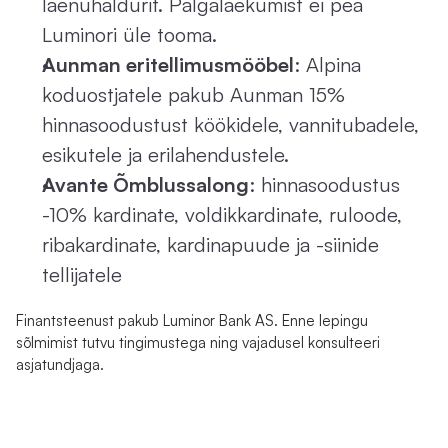
laenuhaldurit. Palgalaekumist ei pea 
Luminori üle tooma.
Aunman eritellimusmööbel
: Alpina 
koduostjatele pakub Aunman 15% 
hinnasoodustust köökidele, vannitubadele, 
esikutele ja erilahendustele.
Avante Õmblussalong
: hinnasoodustus 
-10% kardinate, voldikkardinate, ruloode, 
ribakardinate, kardinapuude ja -siinide 
tellijatele
Finantsteenust pakub Luminor Bank AS. Enne lepingu 
sõlmimist tutvu tingimustega ning vajadusel konsulteeri 
asjatundjaga.