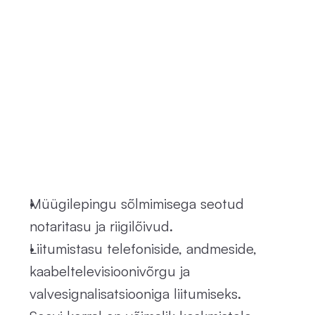
M
i
d
a
m
ü
ü
g
i
h
i
n
d
e
i
s
i
s
a
l
d
a
?
Müügilepingu sõlmimisega seotud 
notaritasu ja riigilõivud.
Liitumistasu telefoniside, andmeside, 
kaabeltelevisioonivõrgu ja 
valvesignalisatsiooniga liitumiseks.