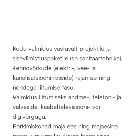
M
i
d
a
m
ü
ü
g
i
h
i
n
d
s
i
s
a
l
d
a
b
?
Kodu valmidus vastavalt projektile ja 
siseviimistluspaketile (sh sanitaartehnika).
Tehnovõrkude (elektri-, vee- ja 
kanalisatsioonitrasside) rajamise ning 
nendega liitumise tasu.
Valmidus liitumiseks andme-, telefoni- ja 
valveside, kaabeltelevisiooni- või 
digivõrguga.
Parkimiskohad maja ees ning majaesine 
rattaruum vms kuuluvad hinna sisse. 