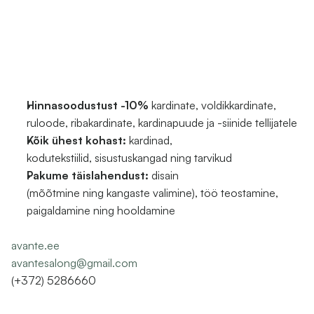
Hinnasoodustust -10%
 kardinate, voldikkardinate, 
ruloode, ribakardinate, kardinapuude ja -siinide tellijatele
Kõik ühest kohast:
 kardinad, 
kodutekstiilid, sisustuskangad ning tarvikud
Pakume täislahendust:
 disain 
(mõõtmine ning kangaste valimine), töö teostamine, 
paigaldamine ning hooldamine
avante.ee
avantesalong@gmail.com
(+372) 5286660