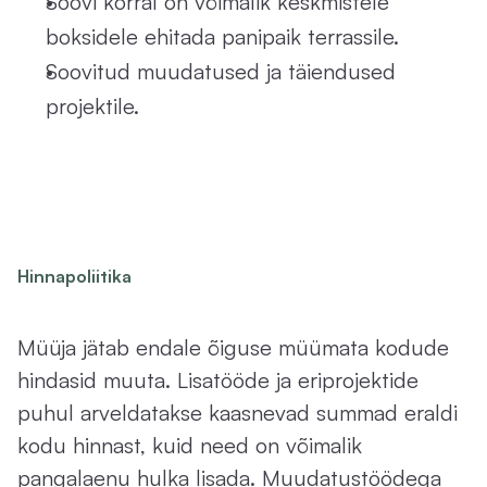
Soovi korral on võimalik keskmistele 
boksidele ehitada panipaik terrassile.
Soovitud muudatused ja täiendused 
projektile.
Hinnapoliitika
H
i
n
n
a
m
u
u
t
m
i
s
e
õ
i
g
u
s
Müüja jätab endale õiguse müümata kodude 
hindasid muuta. Lisatööde ja eriprojektide 
puhul arveldatakse kaasnevad summad eraldi 
kodu hinnast, kuid need on võimalik 
pangalaenu hulka lisada. Muudatustöödega 