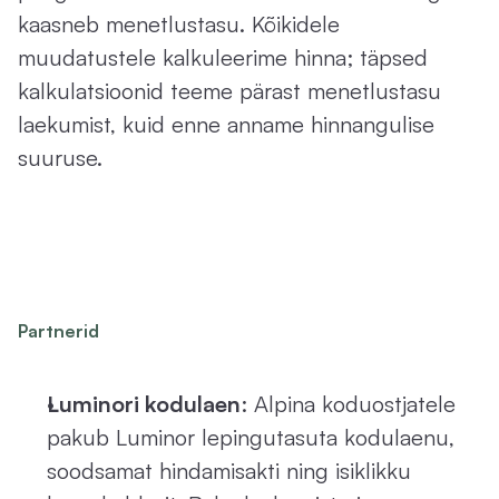
kaasneb menetlustasu. Kõikidele 
muudatustele kalkuleerime hinna; täpsed 
kalkulatsioonid teeme pärast menetlustasu 
laekumist, kuid enne anname hinnangulise 
suuruse.
Partnerid
P
a
r
t
n
e
r
i
t
e
p
a
k
k
u
m
i
s
e
d
Luminori kodulaen
: Alpina koduostjatele 
pakub Luminor lepingutasuta kodulaenu, 
soodsamat hindamisakti ning isiklikku 